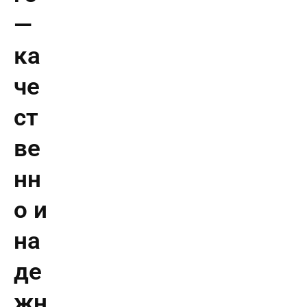
—
ка
че
ст
ве
нн
о и
на
де
жн