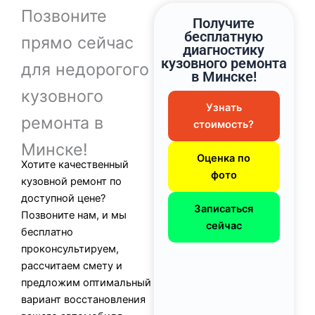
Позвоните
Получите
бесплатную
прямо сейчас
диагностику
кузовного ремонта
для недорогого
в Минске!
кузовного
Узнать
ремонта в
стоимость?
Минске!
Оценка по
Хотите качественный
фото
кузовной ремонт по
доступной цене?
Записаться
Позвоните нам, и мы
сейчас
бесплатно
проконсультируем,
рассчитаем смету и
предложим оптимальный
вариант восстановления