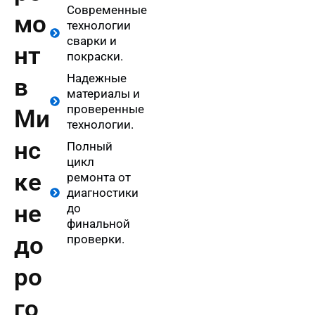
Современные
мо
технологии
сварки и
нт
покраски.
Надежные
в
материалы и
проверенные
Ми
технологии.
нс
Полный
цикл
ке
ремонта от
диагностики
не
до
финальной
до
проверки.
ро
го