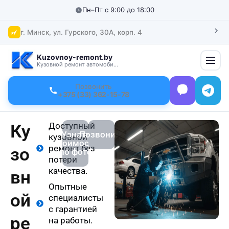
Перейти
Пн–Пт с 9:00 до 18:00
к
содержимому
г. Минск, ул. Гурского, 30А, корп. 4
Kuzovnoy-remont.by
Кузовной ремонт автомобилей
Позвонить
+375 (33) 362-15-78
Доступный
Ку
Узнать
Позвонить
кузовной
стоимость
ремонт без
зо
по фото
потери
качества.
вн
Опытные
ой
специалисты
с гарантией
ре
на работы.