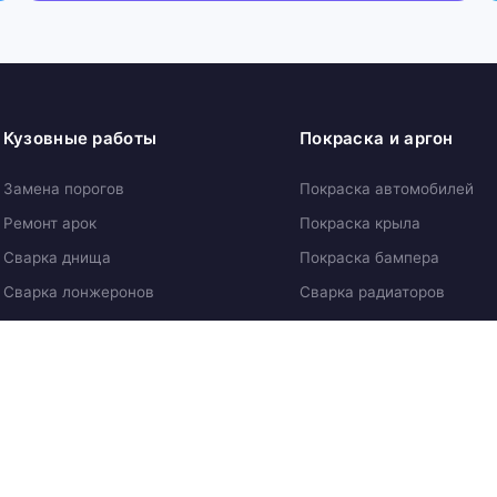
Кузовные работы
Покраска и аргон
Замена порогов
Покраска автомобилей
Ремонт арок
Покраска крыла
Сварка днища
Покраска бампера
Сварка лонжеронов
Сварка радиаторов
Пескоструйная обработка
Сварка дисков аргоном
Антикоррозийная обработка
Сварка глушителя
Все услуги →
Наши работы →