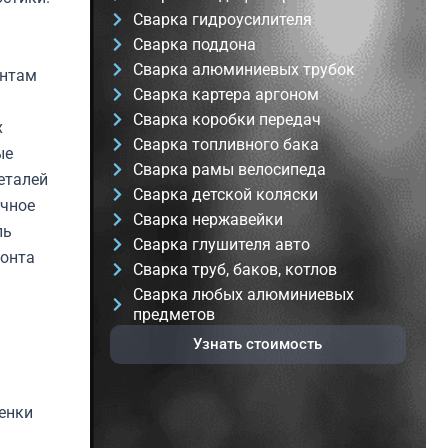
Сварка гидроусилителя
Сварка поддона
Сварка алюминиевых трубок
ентам
Сварка картера аргоном
Сварка коробки передач
х
Сварка топливного бака
ые
Сварка рамы велосипеда
еталей
Сварка детской коляски
ачное
Сварка нержавейки
ль
Сварка глушителя авто
монта
Сварка труб, баков, котлов
Сварка любых алюминиевых
предметов
Узнать стоимость
енки