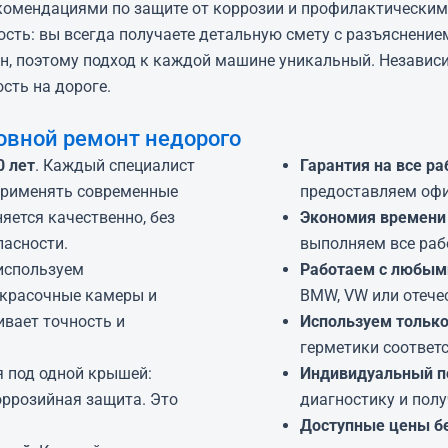
екомендациями по защите от коррозии и профилактическим
ость: вы всегда получаете детальную смету с разъяснение
н, поэтому подход к каждой машине уникальный. Независи
ть на дороге.
овной ремонт недорого
0 лет
. Каждый специалист
Гарантия на все р
 применять современные
предоставляем офи
яется качественно, без
Экономия времени 
пасности.
выполняем все раб
используем
Работаем с любым
окрасочные камеры и
BMW, VW или отече
ивает точность и
Используем тольк
герметики соответ
я под одной крышей:
Индивидуальный п
оррозийная защита. Это
диагностику и пол
Доступные цены бе