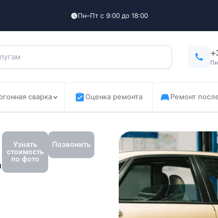
Пн–Пт с 9:00 до 18:00
+
Пн
ргонная сварка
Оценка ремонта
Ремонт посл
Узнать
Позвонить
стоимость
по фото
й
и