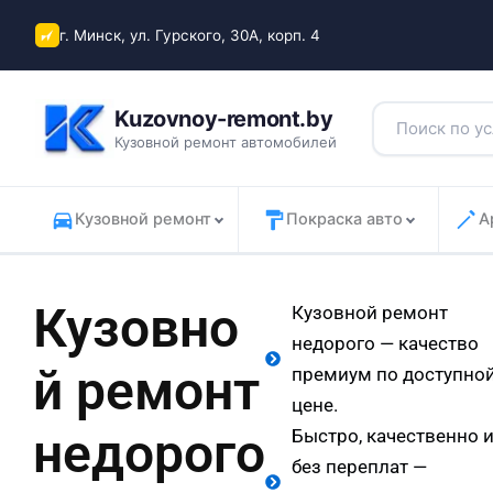
Перейти
г. Минск, ул. Гурского, 30А, корп. 4
к
содержимому
Kuzovnoy-remont.by
Кузовной ремонт автомобилей
Кузовной ремонт
Покраска авто
А
Кузовно
Кузовной ремонт
недорого — качество
й ремонт
премиум по доступно
цене.
недорого
Быстро, качественно 
без переплат —