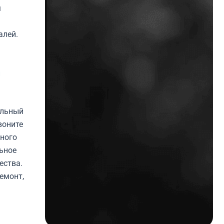
м
алей.
и
альный
воните
вного
ьное
ества.
емонт,