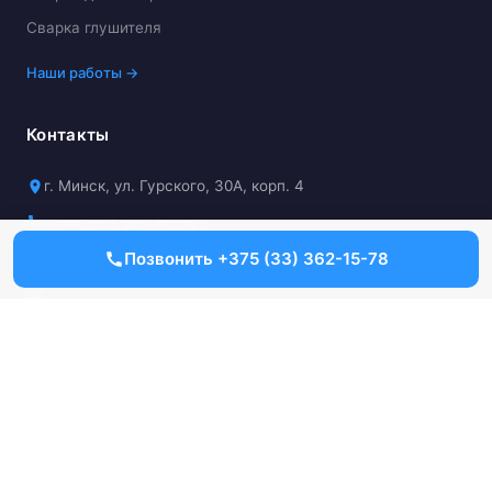
Сварка глушителя
Наши работы →
Контакты
г. Минск, ул. Гурского, 30А, корп. 4
+375 (33) 362-15-78
Позвонить +375 (33) 362-15-78
Пн–Пт: 9:00–18:00
kuzov.minsk.by@gmail.com
Заказать звонок
© 2018–2026 Kuzovnoy-remont.by — кузовной ремонт и покраска
авто в Минске