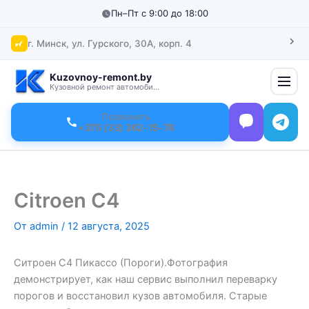
Перейти
Пн–Пт с 9:00 до 18:00
к
содержимому
г. Минск, ул. Гурского, 30А, корп. 4
Kuzovnoy-remont.by
Кузовной ремонт автомобилей
Позвонить
+375 (33) 362-15-78
Citroen С4
От
admin
/
12 августа, 2025
Ситроен С4 Пикассо (Пороги).Фотография
демонстрирует, как наш сервис выполнил переварку
порогов и восстановил кузов автомобиля. Старые